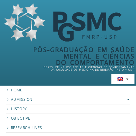
PÓS-GRADUAÇÃO EM SAÚDE
MENTAL E CIÊNCIAS
DO COMPORTAMENTO
DEPTO. DE NEUROCIÊNCIAS E CIÊNCIAS DO COMPORTAMENTO
DA FACULDADE DE MEDICINA DE RIBEIRÃO PRETO – USP
HOME
ADMISSION
HISTORY
OBJECTIVE
RESEARCH LINES