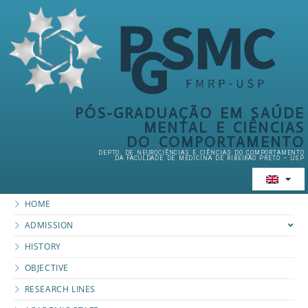
PÓS-GRADUAÇÃO EM SAÚDE
MENTAL E CIÊNCIAS
DO COMPORTAMENTO
DEPTO. DE NEUROCIÊNCIAS E CIÊNCIAS DO COMPORTAMENTO
DA FACULDADE DE MEDICINA DE RIBEIRÃO PRETO – USP
HOME
ADMISSION
HISTORY
OBJECTIVE
RESEARCH LINES