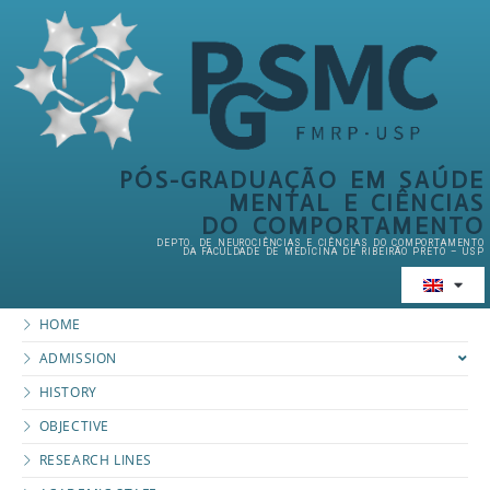
PÓS-GRADUAÇÃO EM SAÚDE
MENTAL E CIÊNCIAS
DO COMPORTAMENTO
DEPTO. DE NEUROCIÊNCIAS E CIÊNCIAS DO COMPORTAMENTO
DA FACULDADE DE MEDICINA DE RIBEIRÃO PRETO – USP
HOME
ADMISSION
HISTORY
OBJECTIVE
RESEARCH LINES