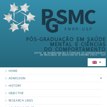
PÓS-GRADUAÇÃO EM SAÚDE
MENTAL E CIÊNCIAS
DO COMPORTAMENTO
DEPTO. DE NEUROCIÊNCIAS E CIÊNCIAS DO COMPORTAMENTO
DA FACULDADE DE MEDICINA DE RIBEIRÃO PRETO – USP
HOME
ADMISSION
HISTORY
OBJECTIVE
RESEARCH LINES