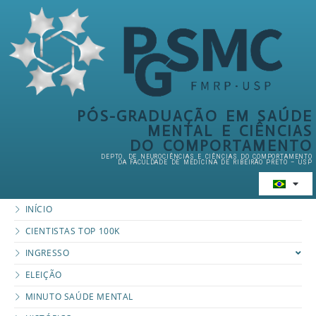
PÓS-GRADUAÇÃO EM SAÚDE
MENTAL E CIÊNCIAS
DO COMPORTAMENTO
DEPTO. DE NEUROCIÊNCIAS E CIÊNCIAS DO COMPORTAMENTO
DA FACULDADE DE MEDICINA DE RIBEIRÃO PRETO – USP
INÍCIO
CIENTISTAS TOP 100K
INGRESSO
ELEIÇÃO
MINUTO SAÚDE MENTAL