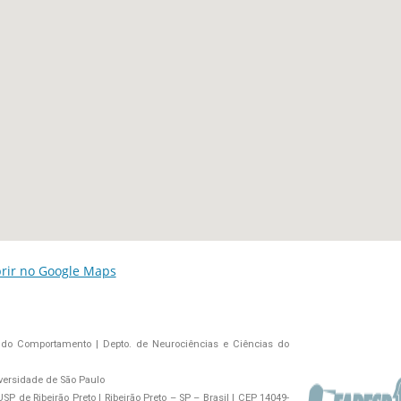
rir no Google Maps
do Comportamento | Depto. de Neurociências e Ciências do
versidade de São Paulo
P de Ribeirão Preto | Ribeirão Preto – SP – Brasil | CEP 14049-