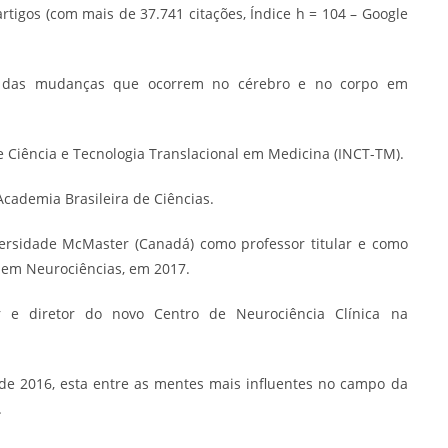
tigos (com mais de 37.741 citações, Índice h = 104 – Google
o das mudanças que ocorrem no cérebro e no corpo em
e Ciência e Tecnologia Translacional em Medicina (INCT-TM).
cademia Brasileira de Ciências.
ersidade McMaster (Canadá) como professor titular e como
 em Neurociências, em 2017.
r e diretor do novo Centro de Neurociência Clínica na
sde 2016, esta entre as mentes mais influentes no campo da
.