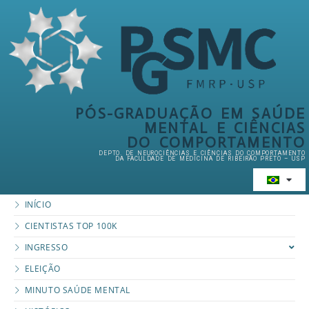
PÓS-GRADUAÇÃO EM SAÚDE
MENTAL E CIÊNCIAS
DO COMPORTAMENTO
DEPTO. DE NEUROCIÊNCIAS E CIÊNCIAS DO COMPORTAMENTO
DA FACULDADE DE MEDICINA DE RIBEIRÃO PRETO – USP
INÍCIO
CIENTISTAS TOP 100K
INGRESSO
ELEIÇÃO
MINUTO SAÚDE MENTAL