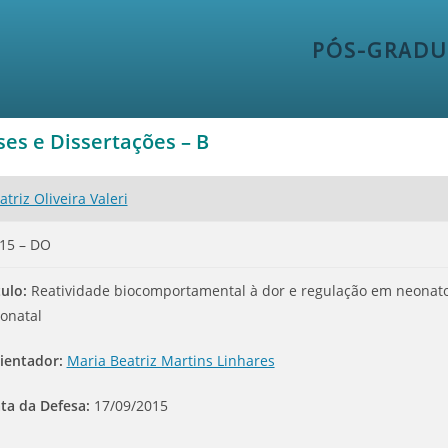
PÓS-GRADU
ses e Dissertações – B
atriz Oliveira Valeri
15 – DO
tulo:
Reatividade biocomportamental à dor e regulação em neonatos 
onatal
ientador:
Maria Beatriz Martins Linhares
ta da Defesa:
17/09/2015