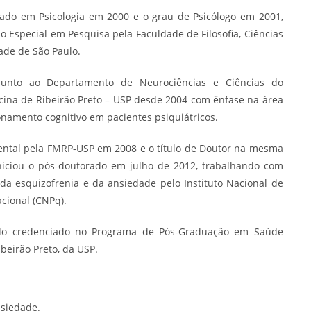
iado em Psicologia em 2000 e o grau de Psicólogo em 2001,
Especial em Pesquisa pela Faculdade de Filosofia, Ciências
ade de São Paulo.
 junto ao Departamento de Neurociências e Ciências do
na de Ribeirão Preto – USP desde 2004 com ênfase na área
amento cognitivo em pacientes psiquiátricos.
ental pela FMRP-USP em 2008 e o título de Doutor na mesma
Iniciou o pós-doutorado em julho de 2012, trabalhando com
da esquizofrenia e da ansiedade pelo Instituto Nacional de
acional (CNPq).
ado credenciado no Programa de Pós-Graduação em Saúde
beirão Preto, da USP.
nsiedade.