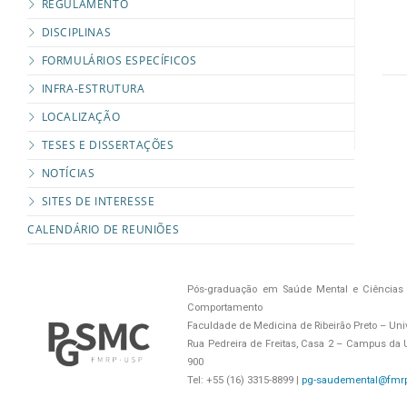
REGULAMENTO
DISCIPLINAS
FORMULÁRIOS ESPECÍFICOS
INFRA-ESTRUTURA
LOCALIZAÇÃO
TESES E DISSERTAÇÕES
NOTÍCIAS
SITES DE INTERESSE
CALENDÁRIO DE REUNIÕES
Pós-graduação em Saúde Mental e Ciências 
Comportamento
Faculdade de Medicina de Ribeirão Preto – Uni
Rua Pedreira de Freitas, Casa 2 – Campus da US
900
Tel: +55 (16) 3315-8899 |
pg-saudemental@fmrp