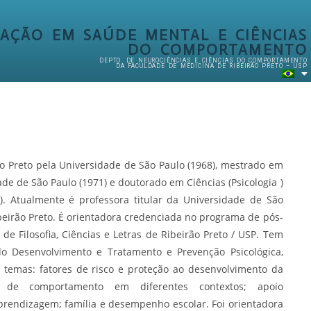
AÇÃO EM SAÚDE MENTAL E CIÊNCIAS
DO COMPORTAMENTO
DEPTO. DE NEUROCIÊNCIAS E CIÊNCIAS DO COMPORTAMENTO
DA FACULDADE DE MEDICINA DE RIBEIRÃO PRETO – USP
o Preto pela Universidade de São Paulo (1968), mestrado em
de de São Paulo (1971) e doutorado em Ciências (Psicologia )
). Atualmente é professora titular da Universidade de São
beirão Preto. É orientadora credenciada no programa de pós-
e Filosofia, Ciências e Letras de Ribeirão Preto / USP. Tem
do Desenvolvimento e Tratamento e Prevenção Psicológica,
 temas: fatores de risco e proteção ao desenvolvimento da
 de comportamento em diferentes contextos; apoio
prendizagem; família e desempenho escolar. Foi orientadora