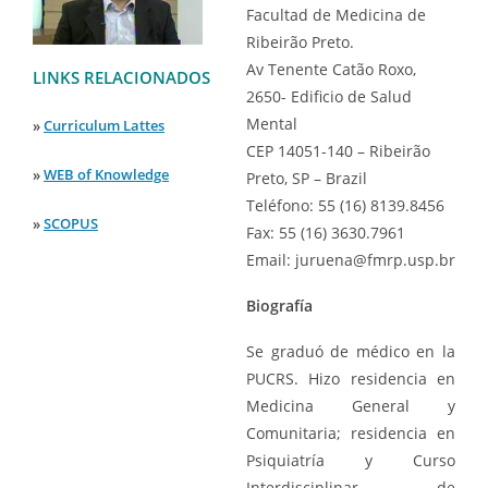
Facultad de Medicina de
Ribeirão Preto.
Av Tenente Catão Roxo,
LINKS RELACIONADOS
2650- Edificio de Salud
Mental
»
Curriculum Lattes
CEP 14051-140 – Ribeirão
»
WEB of Knowledge
Preto, SP – Brazil
Teléfono: 55 (16) 8139.8456
»
SCOPUS
Fax: 55 (16) 3630.7961
Email: juruena@fmrp.usp.br
Biografía
Se graduó de médico en la
PUCRS. Hizo residencia en
Medicina General y
Comunitaria; residencia en
Psiquiatría y Curso
Interdisciplinar de