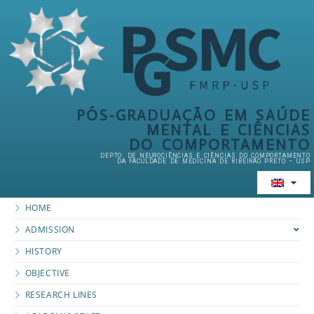
PÓS-GRADUAÇÃO EM SAÚDE
MENTAL E CIÊNCIAS
DO COMPORTAMENTO
DEPTO. DE NEUROCIÊNCIAS E CIÊNCIAS DO COMPORTAMENTO
DA FACULDADE DE MEDICINA DE RIBEIRÃO PRETO – USP
HOME
ADMISSION
HISTORY
OBJECTIVE
RESEARCH LINES